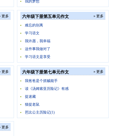
我的梦想
» 更多
» 更多
六年级下册第五单元作文
难忘的别离
学习语文
我许愿，我幸福
这件事我做对了
学习语文是享受
» 更多
» 更多
六年级下册第七单元作文
我爸爸是个抓贼能手
读《汤姆索亚历险记》有感
捉迷藏
猫捉老鼠
芭比公主历险记(1)
» 更多