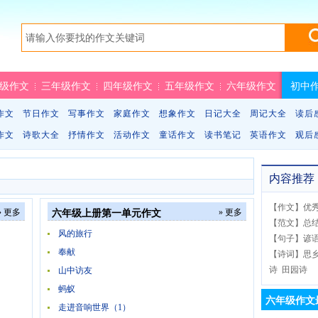
级作文
三年级作文
四年级作文
五年级作文
六年级作文
初中
作文
节日作文
写事作文
家庭作文
想象作文
日记大全
周记大全
读后
作文
诗歌大全
抒情作文
活动作文
童话作文
读书笔记
英语作文
观后
内容推荐
【
作文
】
优
» 更多
» 更多
六年级上册第一单元作文
【
范文
】
总
风的旅行
【
句子
】
谚
奉献
【
诗词
】
思
诗
田园诗
山中访友
蚂蚁
六年级作文
走进音响世界（1）