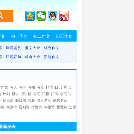
作文
初一作文
初二作文
初三作文
感
诗词鉴赏
范文大全
优秀作文
感
好词好句
成语大全
话题作文
秀作文
写人
写事
写物
写景
抒情
日记
周记
结
计划
报告
演讲稿
合同
汇报
口号
合同书
语
歇后语
顺口溜
对联
名人名言
励志名言
乡诗
离别诗
送别诗
抒情诗
咏物诗
哲理诗
边塞
最新发表