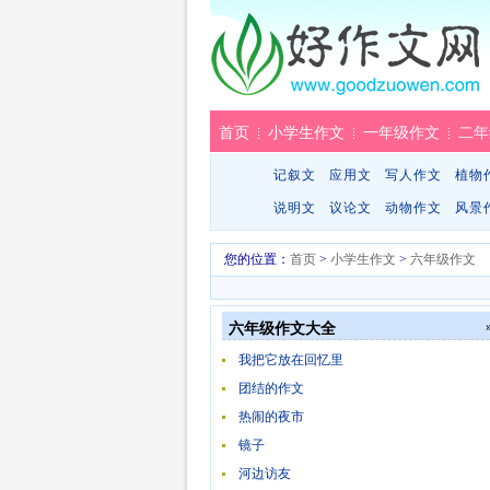
首页
小学生作文
一年级作文
二年
记叙文
应用文
写人作文
植物
说明文
议论文
动物作文
风景
您的位置：
首页
>
小学生作文
>
六年级作文
六年级作文大全
我把它放在回忆里
团结的作文
热闹的夜市
镜子
河边访友