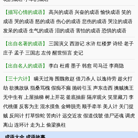
【
描写心情的成语
】
高兴的成语
兴奋的成语
愉快成语
笑的
成语
哭的成语
怒的成语
伤心的成语
悲伤的成语
哭泣的成语
发呆的成语
生气的成语
泪的成语
害怕的成语
恐惧的成语
【
出自名著的成语
】
三国演义
西游记
水浒
红楼梦
诗经
老子
庄子
孟子
三国志
左传
醒世恒言
史记
【
出自名人的成语
】
李白
杜甫
墨子
韩愈
司马迁
李商隐
【
三十六计
】
瞒天过海
围魏救赵
借刀杀人
以逸待劳
趁火打
劫
欲擒故纵
指桑骂槐
假痴不癫
抛砖引玉
声东击西
擒贼擒王
无中生有
上屋抽梯
树上开花
釜底抽薪
隔岸观火
笑里藏刀
李
代桃僵
反客为主
混水摸鱼
金蝉脱壳
顺手牵羊
美人计
关门捉
贼
反间计
打草惊蛇
苦肉计
远交近攻
假道伐虢
借尸还魂
调虎
离山
连环计
走为上
偷梁换柱
成语大全
成语故事