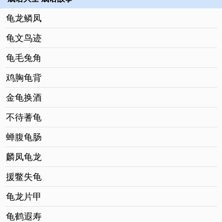
龟龙鳞凤
龟文鸟迹
龟毛兔角
鸡胸龟背
金龟换酒
不待蓍龟
蝉腹龟肠
麟凤龟龙
援鳖失龟
龟龙片甲
龟鹤遐寿