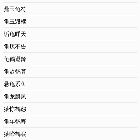
鼎玉龟符
龟玉毁椟
诟龟呼天
龟厌不告
龟鹤遐龄
龟龄鹤算
悬龟系鱼
龟龙麟凤
猿惊鹤怨
龟年鹤寿
猿啼鹤唳