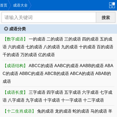
首页
成语大全
◎ 成语分类
【
数字成语
】
一的成语
二的成语
三的成语
四的成语
五的成
语
六的成语
七的成语
八的成语
九的成语
十的成语
百的成语
千的成语
万的成语
亿的成语
【
成语结构
】
ABCC的成语
AABC的成语
AABB的成语
ABA
C的成语
ABBC的成语
ABCB的成语
ABCA的成语
ABAB的
成语
【
成语长度
】
三字成语
四字成语
五字成语
六字成语
七字成
语
八字成语
九字成语
十字成语
十一字成语
十二字成语
【
十二生肖成语
】
兔的成语
龙的成语
蛇的成语
马的成语
羊