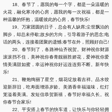
18、春节了，愿我的每一个字，都是一朵温暖的
火花，融化寒冷的心房，愿我的每一次祝福，都是一
种温馨的怀抱，温暖彼此的心房，春节快乐!
19、万家团圆的日子，总会有人缺席;尘世飘泊的
脚步，却总未停歇;故乡的方向，引导着游子的思念;电
话的两头，连接着团聚的遗憾;春节在外，照顾好自己!
20、春节到了，各路神仙齐祝贺。财神祝你财源
滚滚挡不住，美神祝你春青靓丽胜娇花，爱神祝你爱
情美满甜如蜜，幸运神祝你好运连连剪不断。新年快
乐!
21、鞭炮绚丽了星空，烟花绽放着吉祥。品水饺
迎新辞旧，吃寿面增添岁龄。美酒香幸福滋味，红灯
笼溢着美满。发短信恭贺新禧，春节好幸福久长。祝
你春节合家乐!
22、平安搭上春节的快车道，让快乐与你轻轻拥