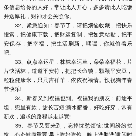
条信息给你的人好，常让此人开心，多多请此人吃饭
并送厚礼，财神才会关照你。
32、紧急通知：春节了，请把烦恼收藏，把快乐
搜索，把健康下载，把财运复制，把如意粘贴，把平
安保存，把幸福，把生活刷新，嘿嘿，你就偷着乐
吧。
33、点点幸运星，株株幸运草，朵朵幸福花，片
片快活林，道道平安符，把把长命锁，颗颗平安豆，
粒粒健康米，只只吉祥羊，依依祝福情。预祝狗年春
节快乐!
34、新春又到祝福也到。祝福我的朋友：前途平
坦，兜里有款，甜长苦短;薪水翻番，好吃好穿，常有
新欢，追求的路程越走越宽!
35、春节又要来到，忘掉忧愁烦恼;世间纷纷扰
扰，心态健康重要;早上吃好吃饱，晚上洗脸洗脚;闲时