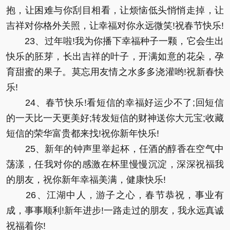
抱，让困难与你刮目相看，让烦恼低头悄悄走掉，让
吉祥对你格外关照，让幸福对你永远微笑!祝春节快乐!
23、过年啦!我为你播下幸福种子一颗，它会生出
快乐的胚芽，长出吉祥的叶子，开满如意的花朵，孕
育甜蜜的果子。莫忘用友情之水多多浇灌哟!祝新春快
乐!
24、春节快乐!看短信的幸福好运少不了;回短信
的一天比一天更美好;转发短信的财神送你大元宝;收藏
短信的荣华富贵都来找!祝你新年快乐!
25、新年的钟声里举起杯，任酒的醇香在空气中
荡漾，任我对你的感激在杯里慢慢沉淀，深深祝福我
的朋友，祝你新年幸福美满，健康快乐!
26、江湖中人，游子之心，春节恭祝，事业有
成，事事顺利!新年进步!一路走过的朋友，我永远真诚
祝福着你!