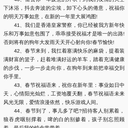
下沐浴，抖去奔波的尘埃，卸下心头的倦意，祝福你
的明天万事如意，在新的一年里大展鸿图!
41、我们是香港皇家警察，你已经被我方新年快
乐和万事如意包围了，乖乖接受祝福才是唯一的出路!
否则将有的狗年大发雨天天开心射向你!春节愉快!
42、春节来到，我扛着塞满快乐的麻袋，提着装
满财富的篮子，赶着堆满好运的羊车，踏着充满健康
的步伐，一步一步走向你，在狗年到来前把幸福交到
你手里。
43、春节祝福语来，祝你在新年里：事业如日中
天，心情阳光灿烂，工资地覆天翻，春节祝福语未来
风光无限，爱情浪漫依然，快乐游戏人间。
44、春节到了，事儿多了吧?招待客人别累着，
狼吞虎咽别撑着，啤的白的别掺着，孩子别忘照顾