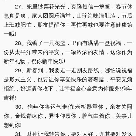
27、兜里钞票花光光，克隆短信一箩筐，春节休
息真是爽，家人团圆乐满堂，山珍海味满肚装，节后
上班减肥忙，朋友提醒你：再忙再减也要注意健康第
一哦!
28、我编了一只花篮，里面有满满一盘祝福，一
份从太平洋带来的平安，一罐浓浓的友情，送你作为
新年礼物，祝你新年快乐!
29、新春到，我要走一走朋友路线，哪怕说祝福
是形式主义，也要让你享受快乐的奢奢靡，平安无须
拒绝，好运请你收下，让幸福全心全意为你服务!狗年
吉祥!
30、狗年你将运气走俏!老板器重你，亲友关照
你，金钱青睐你，异性仰慕你，脾气由着你，美事儿
想到你!
31、财神让我转告你，要对人好，尤其要对发这