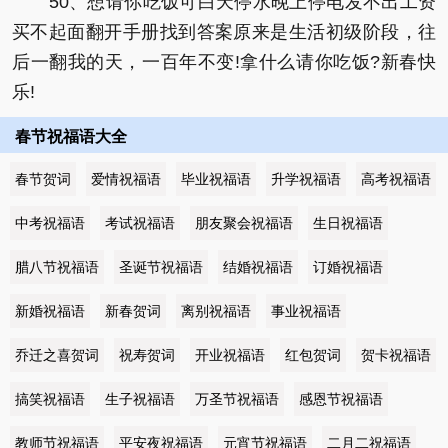
50、想请你吃饭可白天停水晚上停电发不出工资
买不起面翻开手册找到答案原来是生活初级阶段，往
后一翻我的天，一百年不变!拿什么请你吃饭?新春快
乐!
春节祝福语大全
春节贺词
爱情祝福语
毕业祝福语
升学祝福语
高考祝福语
中考祝福语
考试祝福语
朋友聚会祝福语
生日祝福语
腊八节祝福语
圣诞节祝福语
结婚祝福语
订婚祝福语
新婚祝福语
新春贺词
离别祝福语
事业祝福语
乔迁之喜贺词
祝寿贺词
开业祝福语
红包贺词
贺卡祝福语
搞笑祝福语
生子祝福语
万圣节祝福语
感恩节祝福语
教师节祝福语
平安夜祝福语
元宵节祝福语
二月二祝福语