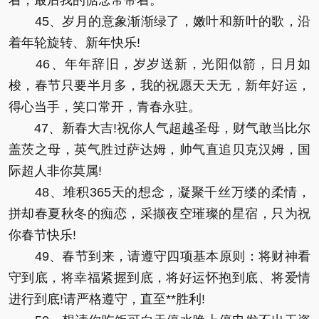
着，最后我的惦念常带着。
45、岁月的意象渐渐绿了，嫩叶和新叶的歌，沿
着年轮旋转、新年快乐!
46、年年辞旧，岁岁送新，光阳似箭，日月如
梭，春节只要半月多，我的祝愿天天无，新年好运，
得心当手，笑口常开，青春永驻。
47、新春大吉!祝你人气超越圣母，财气敢当比尔
盖茨之母，英气胜过萨达姆，帅气直追贝克汉姆，国
际超人非你莫属!
48、堆积365天的想念，凝聚千丝万缕的柔情，
拼却春夏秋冬的痴恋，采撷夜空璀璨的星宿，只为祝
你春节快乐!
49、春节到来，请遵守四项基本原则：将财神看
守到底，将幸福紧握到底，将好运怀抱到底、将爱情
进行到底!请严格遵守，直至**胜利!