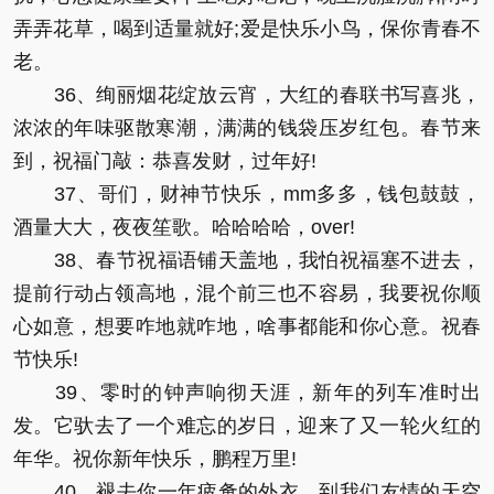
弄弄花草，喝到适量就好;爱是快乐小鸟，保你青春不
老。
36、绚丽烟花绽放云宵，大红的春联书写喜兆，
浓浓的年味驱散寒潮，满满的钱袋压岁红包。春节来
到，祝福门敲：恭喜发财，过年好!
37、哥们，财神节快乐，mm多多，钱包鼓鼓，
酒量大大，夜夜笙歌。哈哈哈哈，over!
38、春节祝福语铺天盖地，我怕祝福塞不进去，
提前行动占领高地，混个前三也不容易，我要祝你顺
心如意，想要咋地就咋地，啥事都能和你心意。祝春
节快乐!
39、零时的钟声响彻天涯，新年的列车准时出
发。它驮去了一个难忘的岁日，迎来了又一轮火红的
年华。祝你新年快乐，鹏程万里!
40、褪去你一年疲惫的外衣，到我们友情的天空