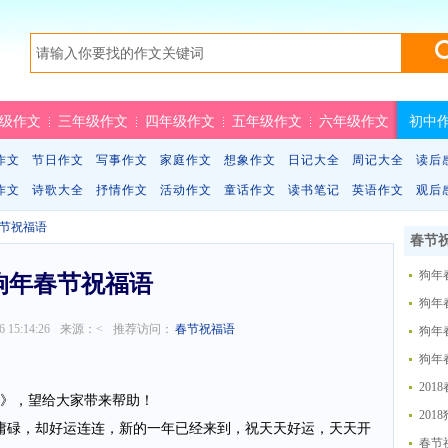
级作文
三年级作文
四年级作文
五年级作文
六年级作文
初中
作文
节日作文
写事作文
家庭作文
想象作文
日记大全
周记大全
读后
作文
诗歌大全
抒情作文
活动作文
童话作文
读书笔记
英语作文
观后
节祝福语
春节
狗年
狗年春节祝福语
狗年
6 15:14:26
来源：
<
推荐访问：
春节祝福语
狗年
狗年
20
选》，望给大家带来帮助！
20
庸碌，却好运连连，新的一年已经来到，祝天天好运，天天开
春节