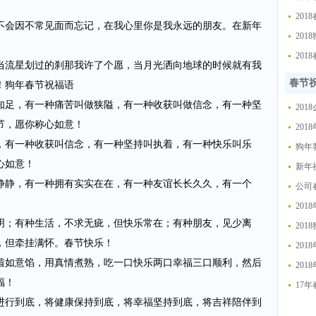
20
不会因不常见面而忘记，在我心里你是我永远的朋友。在新年
20
20
当流星划过的刹那我许了个愿，当月光洒向地球的时候就有我
春节
！狗年春节祝福语
知足，有一种痛苦叫做狭隘，有一种收获叫做信念，有一种坚
20
节，愿你称心如意！
20
，有一种收获叫信念，有一种坚持叫执着，有一种快乐叫乐
狗年
心如意！
新年
静静，有一种拥有实实在在，有一种友谊长长久久，有一个
公司
20
明；有种生活，不求无疵，但快乐常在；有种朋友，见少离
20
，但牵挂满怀。春节快乐！
20
着如意馅，用真情煮熟，吃一口快乐两口幸福三口顺利，然后
20
福！
17
进行到底，将健康保持到底，将幸福坚持到底，将吉祥陪伴到