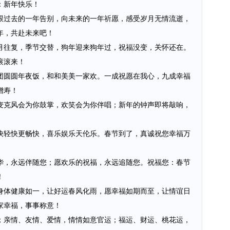
：新年快乐！
跟过去的一年告别，向未来的一年祈愿，感受岁月无情流逝，
年，共赴未来吧！
月往复，季节交替，狗年迎来狗年过，祝福没变，关怀还在。
滚滚来！
团圆圆年夜饭，和和美美一家欢。一成祝愿在我心，九成幸福
增寿！
麦克风会为你鼓掌，欢笑会为你伴唱；新年的钟声即将敲响，
快轻快更畅快，喜乐娱乐天伦乐。春节到了，真诚祝您幸福万
华，永远伴随您；愿欢乐的祝福，永远追随您。祝福您：春节
！
身体健康如一，让好运春风化雨，愿幸福如期而至，让情谊日
家幸福，事事称意！
；亲情、友情、爱情，情情如意官运；福运、财运、桃花运，