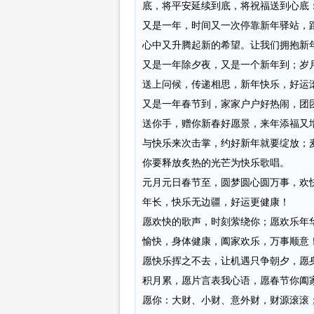
底，将平安延续到底，将祝福送到心底
又是一年，时间又一次停靠新年驿站，
心中又升腾起新的希望。让我们拥抱新
又是一年除夕夜，又是一个新年到；岁
送上问候，传递相思，新年快乐，好运
又是一年春节到，家家户户好热闹，团
送你手，赠你新春好愿景，来年添福又
与快乐来次击掌，约好新年就要绽放；
你要释放炙热的光芒为快乐歌唱。
元月元日春节至，圆梦圆心圆万事，欢
年长，快乐无边疆，好运更健康！
愿欢快的歌声，时刻萦绕你；愿欢乐年
愉快，身体健康，阖家欢乐，万事顺意
愿快乐挥之不去，让机遇只争朝夕，愿
积月累，愿片言表我心语，愿春节你阖
愿你：大财、小财、意外财，财源滚滚