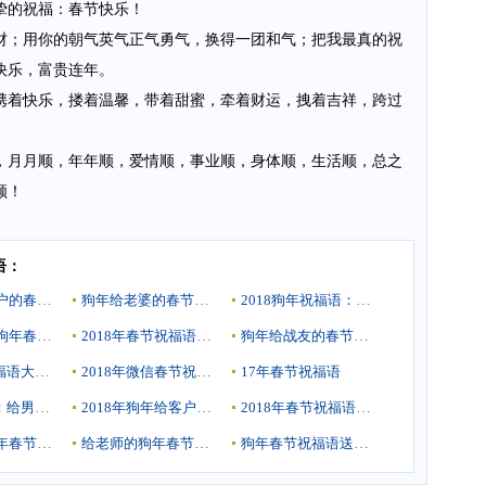
挚的祝福：春节快乐！
财；用你的朝气英气正气勇气，换得一团和气；把我最真的祝
快乐，富贵连年。
携着快乐，搂着温馨，带着甜蜜，牵着财运，拽着吉祥，跨过
，月月顺，年年顺，爱情顺，事业顺，身体顺，生活顺，总之
顺！
语：
2018年给客户的春节祝福语
狗年给老婆的春节祝福语
2018狗年祝福语：春节祝福语
2018年新春狗年春节祝福语
2018年春节祝福语：草根族元旦快乐祝福语
狗年给战友的春节祝福语
狗年春节祝福语大全：2018新年祝福语
2018年微信春节祝福语
17年春节祝福语
除夕祝福语：给男朋友的春节祝福语
2018年狗年给客户的春节祝福语
2018年春节祝福语精选
新年2018狗年春节祝福语大全：公司各个部门的新年祝福
给老师的狗年春节祝福语分享
狗年春节祝福语送朋友