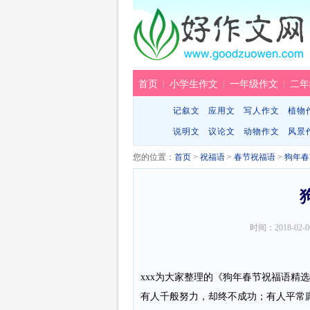
首页
小学生作文
一年级作文
二年
记叙文
应用文
写人作文
植物
说明文
议论文
动物作文
风景
您的位置：
首页
>
祝福语
>
春节祝福语
>
狗年春
时间：
2018-02-0
xxx为大家整理的《狗年春节祝福语精
有人千般努力，却终不成功；有人平常