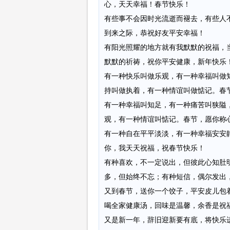
心，天天幸福！春节快乐！
有些事不会因时光流逝而褪去，有些人
到来之际，恭祝好友平安幸福！
有阳光照耀的地方就有我默默的祝福，
默默的祈祷，祝你平安健康，新年快乐
有一种快乐叫做乐观，有一种幸福叫做
持叫做执着，有一种情谊叫做惦记。春
有一种幸福叫知足，有一种痛苦叫狭隘
观，有一种情谊叫惦记。春节，愿你称
有一种自在平平淡淡，有一种幸福安安
你，我天天祝福，祝春节快乐！
有种喜欢，不一定说出，但彼此心知肚
多，但始终不忘；有种短信，偶尔发出
又到春节，送你一个饺子，平安皮儿包
喝全家健康汤，回味是温馨，余香是祝
又是新一年，辞旧迎新要有底，将快乐