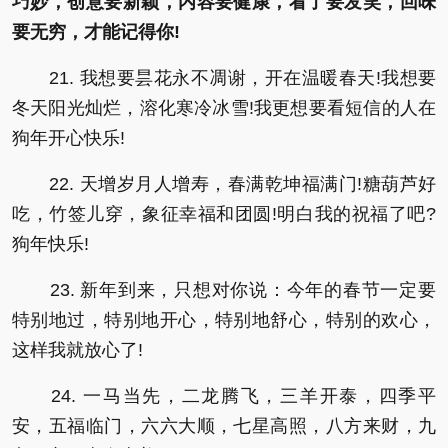
巧妙，创意要新颖，内容要健康，看了要发笑，回味
要无穷，才能记得你!
21. 我想要昙花永不凋谢，开在温暖春天!我想要
冬天阳光灿烂，溶化寒冷冰雪!我更想要看短信的人在
狗年开心快乐!
22. 天增岁月人增寿，春满乾坤福满门!糖葫芦好
吃，竹签儿穿，象征幸福和团圆!明白我的祝福了吧?
狗年快乐!
23. 新年到来，只想对你说：今年的春节一定要
特别地过，特别地开心，特别地舒心，特别的欢心，
这样我就放心了!
24. 一马当先，二龙腾飞，三羊开泰，四季平
安，五福临门，六六大顺，七星高照，八方来财，九