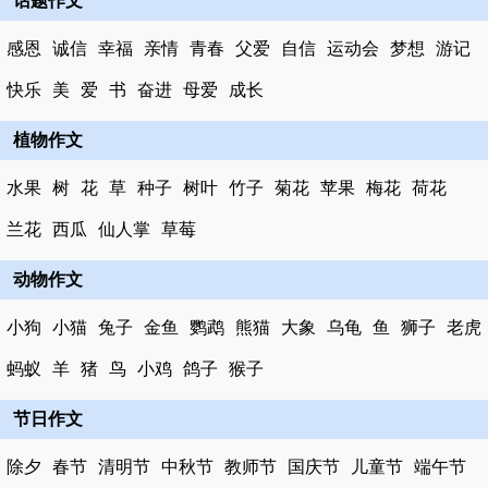
话题作文
感恩
诚信
幸福
亲情
青春
父爱
自信
运动会
梦想
游记
快乐
美
爱
书
奋进
母爱
成长
植物作文
水果
树
花
草
种子
树叶
竹子
菊花
苹果
梅花
荷花
兰花
西瓜
仙人掌
草莓
动物作文
小狗
小猫
兔子
金鱼
鹦鹉
熊猫
大象
乌龟
鱼
狮子
老虎
蚂蚁
羊
猪
鸟
小鸡
鸽子
猴子
节日作文
除夕
春节
清明节
中秋节
教师节
国庆节
儿童节
端午节