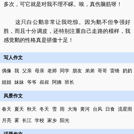
多次，可它就是对我不理不睬。唉，真伤脑筋呀！
这只白公鹅非常让我吃惊。因为鹅不但争强好
胜，而且十分调皮，还特别注重自己走路的模样，我
感觉鹅的性格真是骄傲十足！
写人作文
偶像
我
父亲
母亲
老师
同学
朋友
弟弟
哥哥
雷锋
奶奶
姐姐
妹妹
爷爷
叔叔
阿姨
班长
风景作文
春天
夏天
秋天
冬天
雪
雨
大海
黄河
台风
日食
流星雨
月亮
雾
长江
学校
家乡
阳光