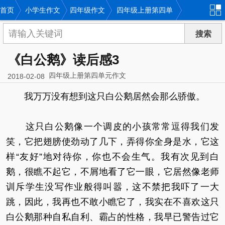
首页
小学生作文
四年级作文
四年级上册第四单
元作文
《白公鹅》读后感3
四年级上册第四单元作文
2018-02-08
我万万没有想到这只白公鹅居然会那么骄傲。
这只白公鹅像一个调皮的小孩常常逗得我们发
笑，它把翅膀使劲动了几下，弄得你全身是水，它这
样“友好”地对待你，你也不会生气。我有次见到白
鹅，很瞧不起它，不屑地看了它一眼，它居然像老师
训斥学生没写作业般得叫嚣，这不禁把我吓了一大
跳，因此，我再也不敢小瞧它了，我实在不喜欢这只
白公鹅那种自私自利、霸占的性格，我早已警告过它